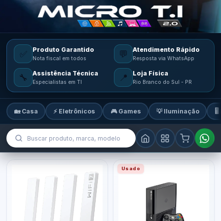
Produto Garantido
Atendimento Rápido
✅
💬
Nota fiscal em todos
Resposta via WhatsApp
Assistência Técnica
Loja Física
🔧
📍
Especialistas em TI
Rio Branco do Sul - PR
🏡 Casa
⚡ Eletrônicos
🎮 Games
💡 Iluminação
🖥
MicroTi — Sua loja de tecnologia
Usado