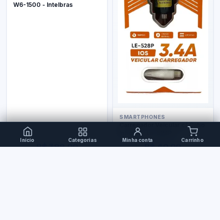
W6-1500 - Intelbras
SMARTPHONES
Carregador Veicular c/ Cabo
Iphone - Le-528P
Início
Categorias
Minha conta
Carrinho
R$ 399,00
R$ 40,00