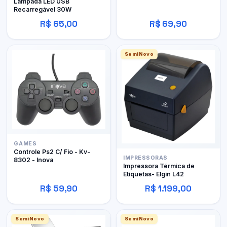
Lâmpada LED USB
Recarregável 30W
R$ 65,00
R$ 69,90
SemiNovo
GAMES
Controle Ps2 C/ Fio - Kv-
IMPRESSORAS
8302 - Inova
Impressora Térmica de
Etiquetas- Elgin L42
R$ 59,90
R$ 1.199,00
SemiNovo
SemiNovo