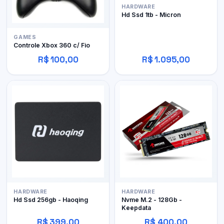
HARDWARE
Hd Ssd 1tb - Micron
GAMES
Controle Xbox 360 c/ Fio
R$ 100,00
R$ 1.095,00
HARDWARE
HARDWARE
Hd Ssd 256gb - Haoqing
Nvme M.2 - 128Gb -
Keepdata
R$ 399,00
R$ 400,00