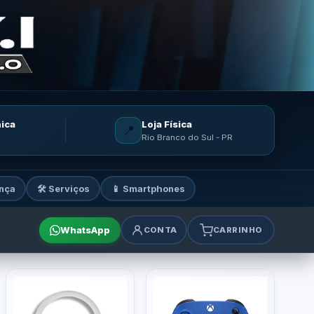
nica
Loja Física
📍
Rio Branco do Sul - PR
nça
🛠️ Serviços
📱 Smartphones
WhatsApp
CONTA
CARRINHO
mes e acessórios