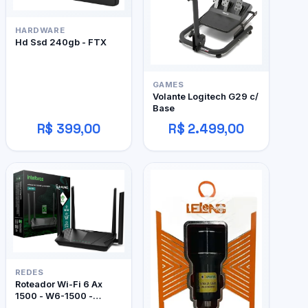
HARDWARE
Hd Ssd 240gb - FTX
GAMES
Volante Logitech G29 c/
Base
R$ 399,00
R$ 2.499,00
REDES
Roteador Wi-Fi 6 Ax
1500 - W6-1500 -
Intelbras