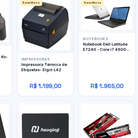
SemiNovo
SemiNovo
NOTEBOOKS
Notebook Dell Latitude
E7240 - Core i7 4600U
- 12Gb RAM DDR3 -
- Kv-
IMPRESSORAS
128Gb SSD
Impressora Térmica de
Etiquetas- Elgin L42
R$ 1.199,00
R$ 1.965,00