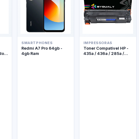
SMARTPHONES
IMPRESSORAS
Redmi A7 Pro 64gb -
Toner Compatível HP -
do +
4gb Ram
435a / 436a / 285a /
278a - Byqualy