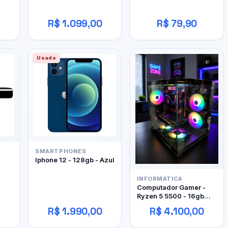
R$ 1.099,00
R$ 79,90
Usado
SMARTPHONES
Iphone 12 - 128gb - Azul
INFORMÁTICA
Computador Gamer -
Ryzen 5 5500 - 16gb
DDR4 - 480GB SSD - RX
R$ 1.990,00
R$ 4.100,00
480 4gb