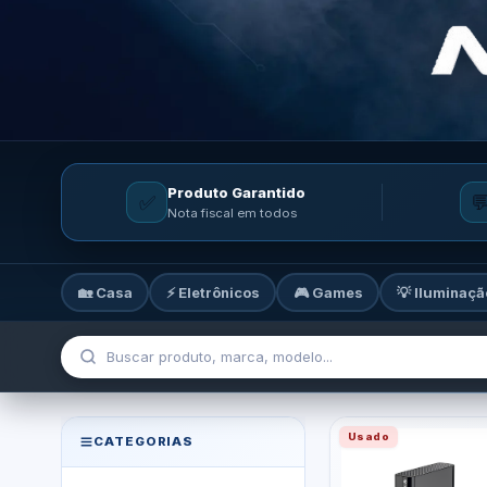
Produto Garantido
✅

Nota fiscal em todos
🏡 Casa
⚡ Eletrônicos
🎮 Games
💡 Iluminaçã
MicroTi — Sua loja de tecnolog
Usado
CATEGORIAS