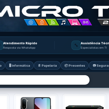
Atendimento Rápido
Assistência Téc

🔧
Resposta via WhatsApp
Especialistas em TI
o
🖥️ Informática
📄 Papelaria
📦 Presentes
📷 Segura
ia: informática, celulares, ga