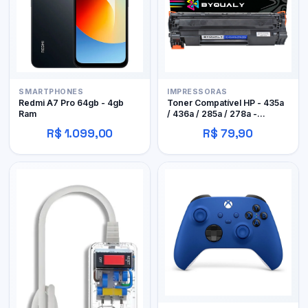
SMARTPHONES
IMPRESSORAS
Redmi A7 Pro 64gb - 4gb
Toner Compatível HP - 435a
Ram
/ 436a / 285a / 278a -
Byqualy
R$ 1.099,00
R$ 79,90