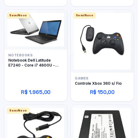
SemiNovo
SemiNovo
NOTEBOOKS
Notebook Dell Latitude
E7240 - Core i7 4600U -
12Gb RAM DDR3 - 128Gb
SSD
GAMES
Controle Xbox 360 s/ Fio
R$ 1.965,00
R$ 150,00
SemiNovo