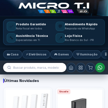
Produto Garantido
Atendimento Rápido
✅
💬
Nota fiscal em todos
Resposta via WhatsApp
Assistência Técnica
Loja Física
🔧
📍
Especialistas em TI
Rio Branco do Sul - PR
🏡 Casa
⚡ Eletrônicos
🎮 Games
💡 Iluminação
🖥
MicroTi — Sua loja de tecnologia
Últimas Novidades
Usado