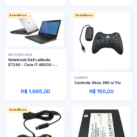
SemiNovo
SemiNovo
NOTEBOOKS
Notebook Dell Latitude
E7240 - Core i7 4600U -
12Gb RAM DDR3 - 128Gb
SSD
GAMES
Controle Xbox 360 s/ Fio
R$ 1.965,00
R$ 150,00
SemiNovo