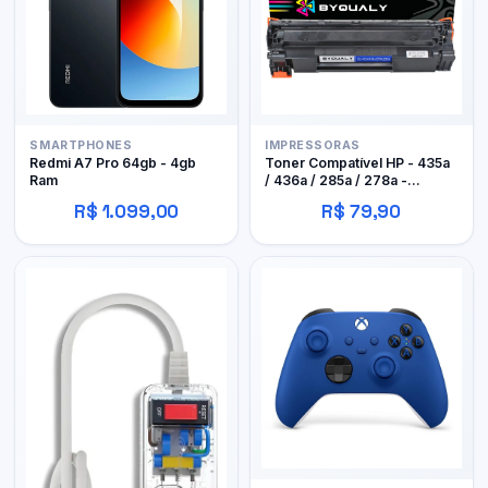
SMARTPHONES
IMPRESSORAS
Redmi A7 Pro 64gb - 4gb
Toner Compatível HP - 435a
Ram
/ 436a / 285a / 278a -
Byqualy
R$ 1.099,00
R$ 79,90