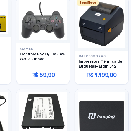
SemiNovo
GAMES
Controle Ps2 C/ Fio - Kv-
IMPRESSORAS
8302 - Inova
Impressora Térmica de
Etiquetas- Elgin L42
R$ 59,90
R$ 1.199,00