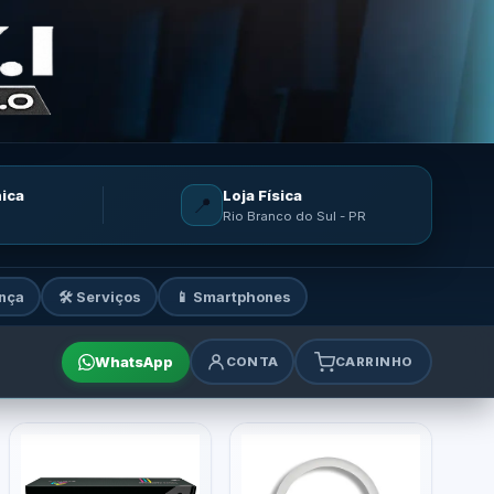
nica
Loja Física
📍
Rio Branco do Sul - PR
nça
🛠️ Serviços
📱 Smartphones
WhatsApp
CONTA
CARRINHO
mes e acessórios