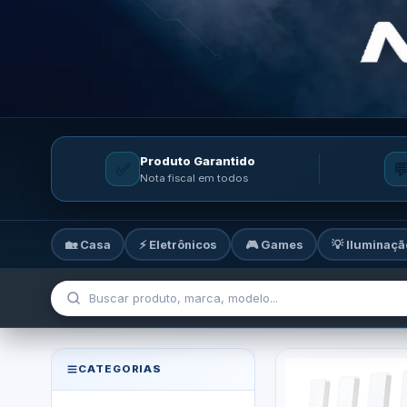
Produto Garantido
✅

Nota fiscal em todos
🏡 Casa
⚡ Eletrônicos
🎮 Games
💡 Iluminaçã
MicroTi — Sua loja de tecnolog
CATEGORIAS