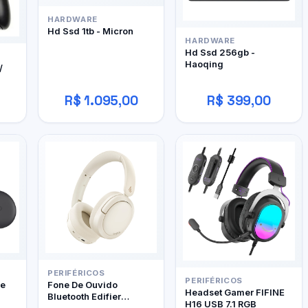
HARDWARE
Hd Ssd 1tb - Micron
HARDWARE
Hd Ssd 256gb -
Haoqing
/
R$ 1.095,00
R$ 399,00
PERIFÉRICOS
PERIFÉRICOS
le
Fone De Ouvido
Headset Gamer FIFINE
Bluetooth Edifier
H16 USB 7.1 RGB