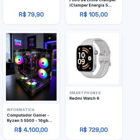
iClamper Energia 5
Tomadas
R$ 79,90
R$ 105,00
SMARTPHONES
Redmi Watch 6
INFORMÁTICA
Computador Gamer -
Ryzen 5 5500 - 16gb
DDR4 - 480GB SSD - RX
R$ 4.100,00
R$ 729,00
480 4gb