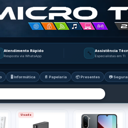
Atendimento Rápido
Assistência Téc

🔧
Resposta via WhatsApp
Especialistas em TI
o
🖥️ Informática
📄 Papelaria
📦 Presentes
📷 Segura
ia: informática, celulares, ga
Usado