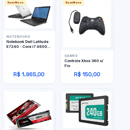
SemiNovo
SemiNovo
NOTEBOOKS
Notebook Dell Latitude
E7240 - Core i7 4600U
- 12Gb RAM DDR3 -
GAMES
128Gb SSD
Controle Xbox 360 s/
Fio
R$ 1.965,00
R$ 150,00