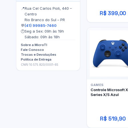
📍
Rua Cel Carlos Pioli, 440 –
R$ 399,00
Centro
Rio Branco do Sul – PR
💬
(41) 99985-7460
🕐
Seg a Sex: 09h às 19h
Sábado: 09h às 18h
Sobre a MicroTI
Fale Conosco
Trocas e Devoluções
Política de Entrega
CNPJ 10.575.820/0001-65
GAMES
Controle Microsoft 
Series X/S Azul
R$ 519,90