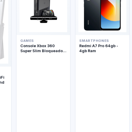
GAMES
SMARTPHONES
Console Xbox 360
Redmi A7 Pro 64gb -
Super Slim Bloqueado +
4gb Ram
Kinect
iFi
and