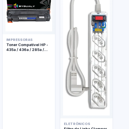
IMPRESSORAS
Toner Compatível HP -
435a / 436a / 285a /
278a - Byqualy
ELETRÔNICOS
Filtro de Linha Clamper